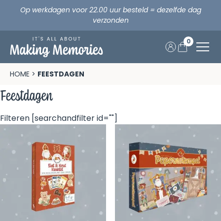
Op werkdagen voor 22.00 uur besteld = dezelfde dag
verzonden
0
Skip
to
Home
HOME
>
FEESTDAGEN
content
Feestdagen
Opa & Oma
Filteren
[searchandfilter id=""]
Verjaardag
Vakantie
Fijne vakantie samen!
Feestdagen
Vakantie
Making Memories x CEWE