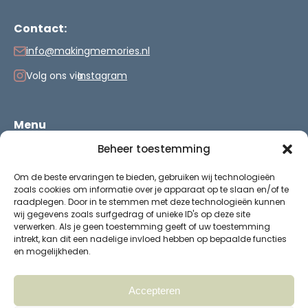
Contact:
info@makingmemories.nl
Volg ons via
Instagram
Menu
Beheer toestemming
Vakantie
Verjaardag
Om de beste ervaringen te bieden, gebruiken wij technologieën
Verzenden & retourneren
zoals cookies om informatie over je apparaat op te slaan en/of te
Heb je een vraag?
raadplegen. Door in te stemmen met deze technologieën kunnen
Over Making Memories
wij gegevens zoals surfgedrag of unieke ID's op deze site
verwerken. Als je geen toestemming geeft of uw toestemming
intrekt, kan dit een nadelige invloed hebben op bepaalde functies
en mogelijkheden.
© 2026 Making Memories.
Accepteren
KvK nummer: 78200318