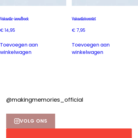
Invulboeken
Vakantie-invulboek
Vakantiekwartet
Fijne vakantie samen!
€
14,95
€
7,95
Over Making Memories
Speciaal voor Jou
Over Making Memories
Toevoegen aan
Toevoegen aan
winkelwagen
winkelwagen
Over Kirsten Schilder
Nieuwsbrief
@makingmemories_official
VOLG ONS