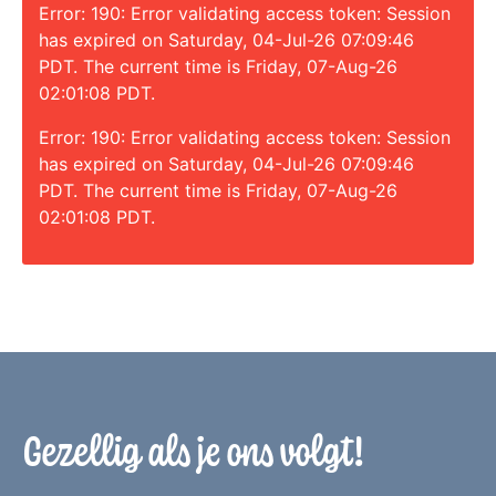
Error: 190: Error validating access token: Session
has expired on Saturday, 04-Jul-26 07:09:46
PDT. The current time is Friday, 07-Aug-26
02:01:08 PDT.
Error: 190: Error validating access token: Session
has expired on Saturday, 04-Jul-26 07:09:46
PDT. The current time is Friday, 07-Aug-26
02:01:08 PDT.
Gezellig als je ons volgt!