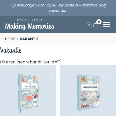
Op werkdagen voor 22.00 uur besteld = dezelfde dag
verzonden
0
Skip
to
Home
HOME
>
VAKANTIE
content
Vakantie
Opa & Oma
Filteren
[searchandfilter id=""]
Verjaardag
Vakantie
Fijne vakantie samen!
Feestdagen
Vakantie
Making Memories x CEWE