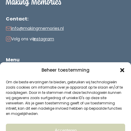
Contact:
info@makingmemories.nl
Volg ons via
Instagram
Menu
Vakantie
Beheer toestemming
Verjaardag
Om de beste ervaringen te bieden, gebruiken wij technologieën
Verzenden & retourneren
zoals cookies om informatie over je apparaat op te slaan en/of te
Heb je een vraag?
raadplegen. Door in te stemmen met deze technologieën kunnen
Over Making Memories
wij gegevens zoals surfgedrag of unieke ID's op deze site
verwerken. Als je geen toestemming geeft of uw toestemming
intrekt, kan dit een nadelige invloed hebben op bepaalde functies
en mogelijkheden.
© 2026 Making Memories.
Accepteren