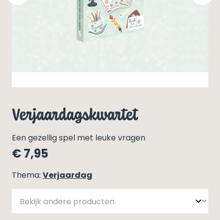
Invulboeken
Fijne vakantie samen!
Over Making Memories
Speciaal voor Jou
Over Making Memories
Over Kirsten Schilder
Verjaardagskwartet
Nieuwsbrief
Een gezellig spel met leuke vragen
€
7,95
Thema:
Verjaardag