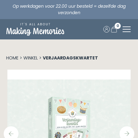
Op werkdagen voor 22.00 uur besteld = dezelfde dag
verzonden
0
Skip
to
Home
content
HOME
>
WINKEL
>
VERJAARDAGSKWARTET
Opa & Oma
Verjaardag
Vakantie
Fijne vakantie samen!
Feestdagen
Vakantie
prev
Making Memories x CEWE
next