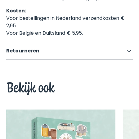
Kosten:
Voor bestellingen in Nederland verzendkosten €
2,95.
Voor België en Duitsland € 5,95.
Retourneren
Vervelend als u niet tevreden bent, een klacht
heeft over de dienstverlening of producten.
Wilt u dit doorgeven per e-mail:
Bekijk ook
info@makingmemories.nl
We zullen uw klacht binnen 7 dagen na ontvangst
beantwoorden.